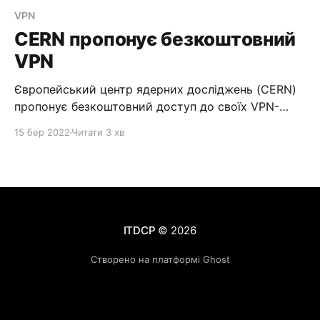
VPN
CERN пропонує безкоштовний
VPN
Європейський центр ядерних досліджень (CERN)
пропонує безкоштовний доступ до своїх VPN-
сервісів - ProtonVPN. Однак VPN-сервіс Proton
15 бер 2022
Читати 3 хв
відкривається з території багатьох країн та
обмежень на доступ до нього немає. Є в тому
числі і безкоштовний доступ, який дещо
обмежений у функціоналі, проте пропонує близько
50 серверів у трьох країнах. Для початку
ITDCP
© 2026
Створено на платформі Ghost