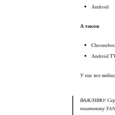
Android
А також
Chromebo
Android T
У нас все вийшл
ВАЖЛИВО! Сервіс
поштовику YAND