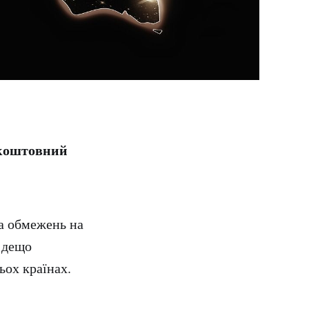
зкоштовний
та обмежень на
й дещо
ьох країнах.