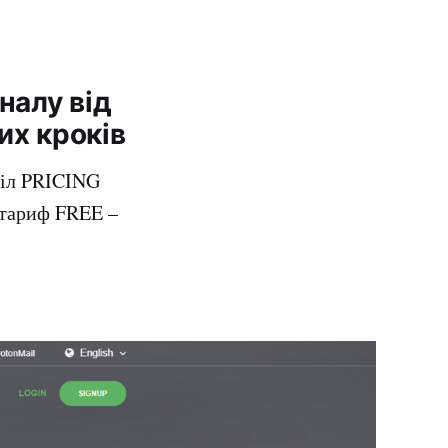
налу від
их кроків
діл PRICING
 тариф FREE –