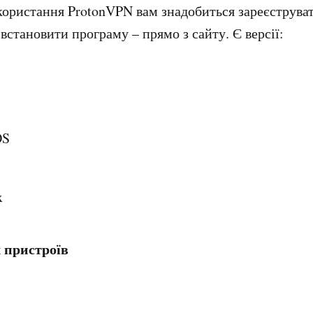
ористання ProtonVPN вам знадобиться зареєструвати
встановити програму – прямо з сайту. Є версії:
OS
x
 пристроїв