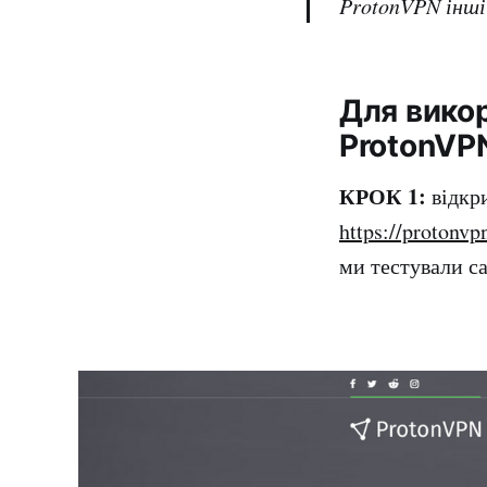
ProtonVPN інші 
Для вико
ProtonVPN
КРОК 1:
відкр
https://protonvp
ми тестували са