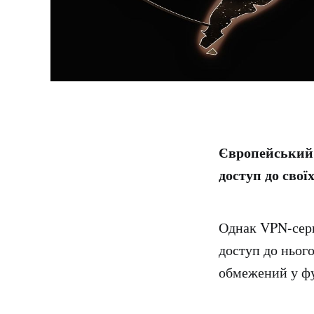
Європейський 
доступ до свої
Однак VPN-серві
доступ до нього
обмежений у фун