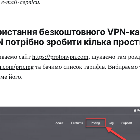
e-mail-сервіси.
ристання безкоштовного VPN-ка
 потрібно зробити кілька прост
иваємо сайт
https://protonvpn.com
, шукаємо там роз
n.com/pricing
та бачимо список тарифів. Вибираємо
ме його.