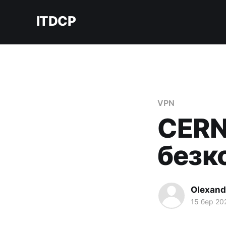
ITDCP
VPN
CERN
безк
Olexand
15 бер 20