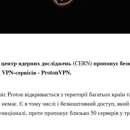
центр ядерних досліджень (
) пропонує бе
CERN
х VPN-сервісів - ProtonVPN.
с Proton відкривається з території багатьох країн 
 немає. Є в тому числі і безкоштовний доступ, яки
кціоналі, проте пропонує близько 50 серверів у тр