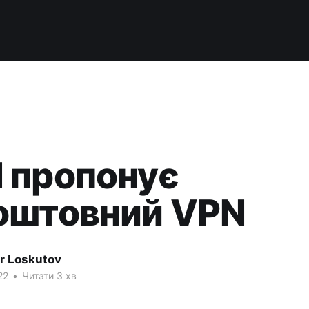
 пропонує
оштовний VPN
r Loskutov
22
•
Читати 3 хв