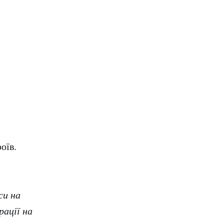
оїв.
си на
ації на