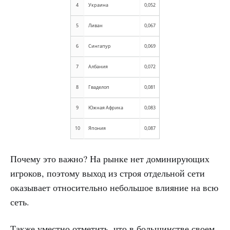
4
Украина
0,052
5
Ливан
0,067
6
Сингапур
0,069
7
Албания
0,072
8
Гваделоп
0,081
9
Южная Африка
0,083
10
Япония
0,087
Почему это важно? На рынке нет доминирующих
игроков, поэтому выход из строя отдельной сети
оказывает относительно небольшое влияние на всю
сеть.
Также уместно отметить, что в большинстве своем