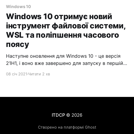
Windows 10
Windows 10 отримує новий
інструмент файлової системи,
WSL та поліпшення часового
поясу
Наступне оновлення для Windows 10 - це версія
21H1, і воно вже завершено для запуску в першій
половині 2021 року, але, як ми вже повідомляли,
08 січ 2021
Читати 2 хв
оновлення версії 21H1 буде лише незначним
оновленням. Проте, Microsoft вже почала бета-
тестування нових функцій для Windows 10 версії
21H2. В останній попередній збірці Microsoft
експериментує
ITDCP
© 2026
Створено на платформі Ghost