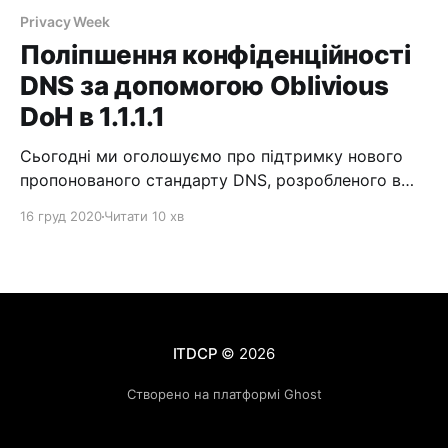
Privacy Week
Поліпшення конфіденційності
DNS за допомогою Oblivious
DoH в 1.1.1.1
Сьогодні ми оголошуємо про підтримку нового
пропонованого стандарту DNS, розробленого в
співавторстві з інженерами Cloudflare, Apple і
16 груд 2020
Читати 10 хв
Fastly, який відокремлює IP-адреси від запитів, так
що жоден об'єкт не може бачити обидва
одночасно. Більш того, ми зробили доступним
вихідний код, так що будь-хто може спробувати
ODoH або запустити свій
ITDCP
© 2026
Створено на платформі Ghost