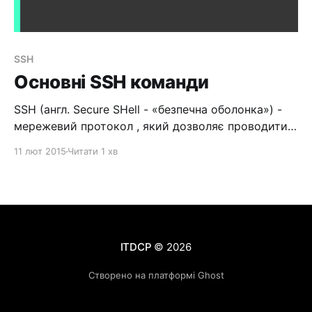
SSH
Основні SSH команди
SSH (англ. Secure SHell - «безпечна оболонка») -
мережевий протокол , який дозволяє проводити
віддалене керування ОС і тунелювання TCP-
11 лют 2015
Читати 1 хв
з'єднань (наприклад, передача файлів). Подібний
по до протоколів Telnet і rlogin, але, на відміну від
них, шифрує весь трафік, включаючи і передані
паролі. Для з'єднання з сервером з
ITDCP
© 2026
Створено на платформі Ghost