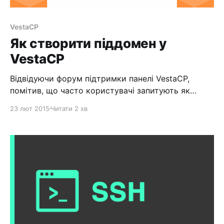
VestaCP
Як створити піддомен у
VestaCP
Відвідуючи форум підтримки панелі VestaCP,
помітив, що часто користувачі запитують як
створити піддомен у VestaCP. Насправді це дуже
23 лют 2015
Читати 2 хв
просто. Для початку потрібно зайти в саму
панель: Далі нам потрібно перейти у вкладку WEB:
Натискаємо кнопку Додати WEB домен: У полі
Домен вводимо ім'я вашого піддомену
(наприклад, якщо ваш