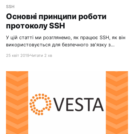
SSH
Основні принципи роботи
протоколу SSH
У цій статті ми розглянемо, як працює SSH, як він
використовується для безпечного зв'язку з
віддаленими комп'ютерами та як комп'ютери
25 квіт 2019
Читати 2 хв
встановлюють і налаштовують сеанс. Що таке
SSH? SSH - скорочення від «secure shell»
(безпечна оболонка). Це протокол, який
найчастіше використовують для управління
віддаленими комп&