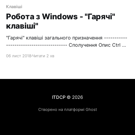
Клавіші
Робота з Windows - "Гарячі"
клавіші"
"Гарячі" клавіші загального призначення -----------
----------------------------- Сполучення Опис Ctrl +
Esc Win Відкрити меню «Пуск» (Start) Ctrl + Shift +
06 лист 2018
Читати 2 хв
Esc Виклик «Диспетчеру задач» Win + E Запуск
«Провідника» (Explore) Win + R Відображення
діалогу «Запуск програми» (Run), аналог «Пуск» —
«Виконати» Win + D Згорнути всі вікна чи
повернутися до вихідного стану (перемикач) Win
+ L
ITDCP
© 2026
Створено на платформі Ghost