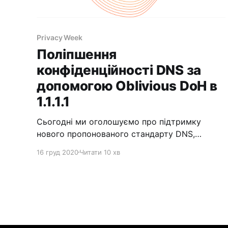
Privacy Week
Поліпшення
конфіденційності DNS за
допомогою Oblivious DoH в
1.1.1.1
Сьогодні ми оголошуємо про підтримку
нового пропонованого стандарту DNS,
розробленого в співавторстві з інженерами
16 груд 2020
Читати 10 хв
Cloudflare, Apple і Fastly, який відокремлює
IP-адреси від запитів, так що жоден об'єкт не
може бачити обидва одночасно. Більш того,
ми зробили доступним вихідний код, так що
будь-хто може спробувати ODoH або
запустити свій