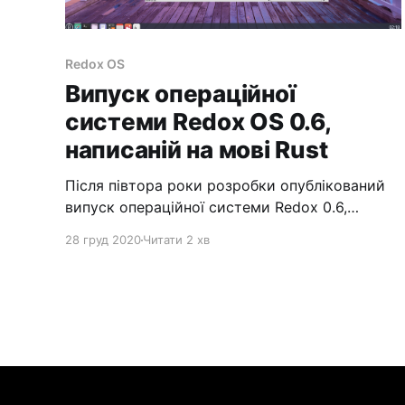
Redox OS
Випуск операційної
системи Redox OS 0.6,
написаній на мові Rust
Після півтора роки розробки опублікований
випуск операційної системи Redox 0.6,
розробленій з використанням мови Rust та
28 груд 2020
Читати 2 хв
концепції мікроядра. Напрацювання проекту
поширюються під вільною ліцензією MIT. Для
тестування Redox OS запропоновані готові
образи завантаження (61 МБ). На відміну від
минулих випусків, гілка 0.6 розглядається як
придатна для експериментів на