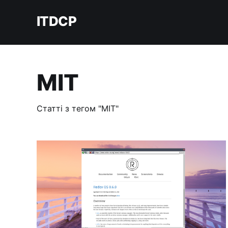
ITDCP
MIT
Статті з тегом "MIT"