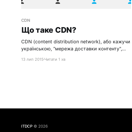
CDN
Що таке CDN?
CDN (content distribution network), або кажучи
українською, "мережа доставки контенту",
являє собою мережу географічно
13 лип 2015
Читати 1 хв
розподілених серверів. З їх допомогою,
користувачу надається доступ до контенту
сайту або програми в залежності від його
місця розташування. Як всім відомо,
швидкість доступу до сайту досить сильно
залежить від того, наскільки далеко
користувач
ITDCP
© 2026