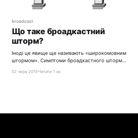
broadcast
Що таке броадкастний
шторм?
Іноді це явище ще називають «широкомовним
штормом». Симптоми броадкастного шторму:
мережа працює або дуже повільно, або не
02 черв 2015
Читати 1 хв
працює взагалі. Користувачі мережі будуть
відчувати це на собі як неможливість
відправити емейл, відсутність інтернету,
неможливість роздрукувати щось на
мережевому принтері або потрапити на
мережевий диск. Якщо частка
широкомовного трафіку перевищує 20%, то