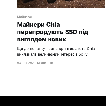
Майнери
Майнери Chia
перепродують SSD під
виглядом нових
Ще до початку торгів криптовалюта Chia
викликала величезний інтерес з боку
майнерів, у результаті чого стався дефіцит
03 вер 2021
Читати 1 хв
жорстких дисків. За останні три місяці
вартість впала приблизно до 15% від пікової
вартості, через що майнери почали
розпродавати свої накопичувачі. Причому
деякі користувачі намагаються продати їх під
виглядом нових. Майнінг криптовалюти Chia