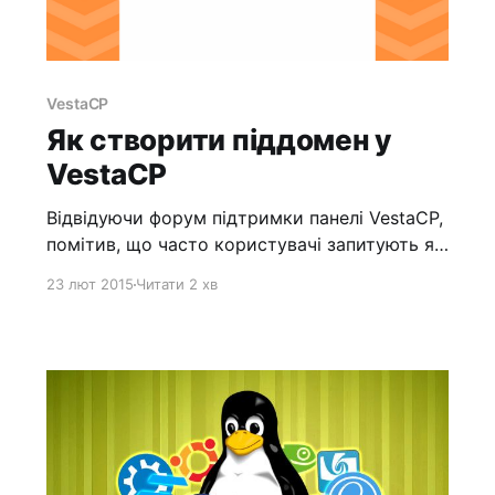
VestaCP
Як створити піддомен у
VestaCP
Відвідуючи форум підтримки панелі VestaCP,
помітив, що часто користувачі запитують як
створити піддомен у VestaCP. Насправді це
23 лют 2015
Читати 2 хв
дуже просто. Для початку потрібно зайти в
саму панель: Далі нам потрібно перейти у
вкладку WEB: Натискаємо кнопку Додати
WEB домен: У полі Домен вводимо ім'я
вашого піддомену (наприклад, якщо ваш