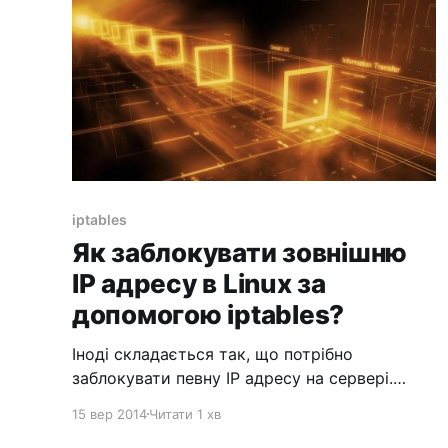
iptables
Як заблокувати зовнішню
IP адресу в Linux за
допомогою iptables?
Іноді складається так, що потрібно
заблокувати певну IP адресу на сервері.
Причини для цього можуть бути різні.
15 вер 2014
Читати 1 хв
Наприклад постійні виклики сторінок сайту,