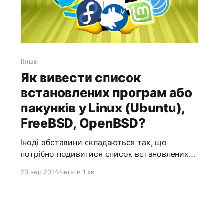
linux
Як вивести список
встановлених програм або
пакунків у Linux (Ubuntu),
FreeBSD, OpenBSD?
Іноді обставини складаються так, що
потрібно подивитися список встановлених
програм або пакунків у Linux. У цій статті ми
23 вер 2014
Читати 1 хв
розглянемо, як це можна зробити для різних
дистрибутивів. Red Hat/Fedora Core/CentOS
Linux У Red Hat/Fedora Core/CentOS Linux-
подібних наберіть наступну команду щоб