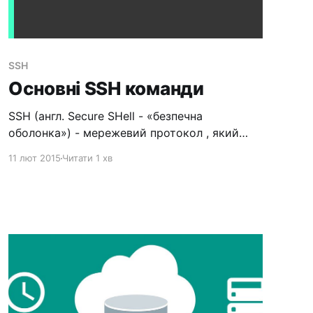
SSH
Основні SSH команди
SSH (англ. Secure SHell - «безпечна
оболонка») - мережевий протокол , який
дозволяє проводити віддалене керування ОС
11 лют 2015
Читати 1 хв
і тунелювання TCP-з'єднань (наприклад,
передача файлів). Подібний по до протоколів
Telnet і rlogin, але, на відміну від них, шифрує
весь трафік, включаючи і передані паролі.
Для з'єднання з сервером з