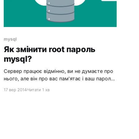
mysql
Як змінити root пароль
mysql?
Сервер працює відмінно, ви не думаєте про
нього, але він про вас пам'ятає і ваш пароль
також. Але пароль ваш не просто 123456, а
17 вер 2014
Читати 1 хв
щось схоже на Oh5WW7gHsz. Як його
згадати якщо пройшло багато часу і є тільки
root доступ до системи? Для початку
необхідно зупинити mysql: # service