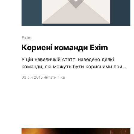
Exim
Корисні команди Exim
У цій невеличкій статті наведено деякі
команди, які можуть бути корисними при
управлінні MTA Exim і чергами електронної
03 січ 2015
Читати 1 хв
пошти. Команди, які наведені нижче,
запускаються від імені супер користувача
root. Exim управління Пуск/Зупинка/Рестарт
Exim /etc/init.d/exim start|stop|restart Чим
зараз зайнятий MTA Exim? exiwhat Перевірка
маршрутизації