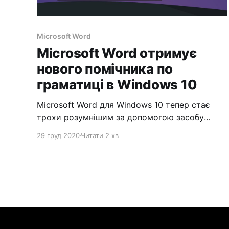
Microsoft Word
Microsoft Word отримує
нового помічника по
граматиці в Windows 10
Microsoft Word для Windows 10 тепер стає
трохи розумнішим за допомогою засобу
перевірки граматики під назвою Microsoft
29 груд 2020
Читати 2 хв
Editor. Ця функція вже деякий час доступна в
веб-версії Word, але тепер вона доступна в
настільному додатку Word для Windows 10,
причому доступ до них спочатку
поширюється для тих, хто бере участь в