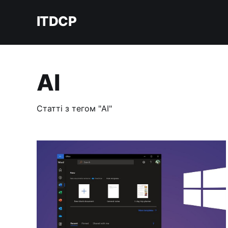
ITDCP
AI
Статті з тегом "AI"