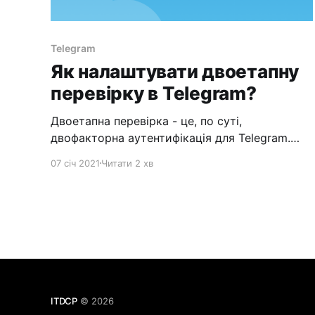
Telegram
Як налаштувати двоетапну
перевірку в Telegram?
Двоетапна перевірка - це, по суті,
двофакторна аутентифікація для Telegram.
Вона використовується, коли ви вперше
07 січ 2021
Читати 2 хв
входите у ваш обліковий запис з нового
пристрою. Перший фактор - це код, який
приходить в SMS або повідомленням в
телеграм (наприклад, якщо у вас
встановлений телеграм на іншому пристрої).
Другий фактор - це двоетапна
ITDCP
© 2026